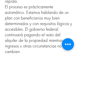
rápida.
El proceso es prácticamente
automático. Estamos hablando de un
plan con beneficiarios muy bien
determinados y con requisitos lógicos y
accesibles. El gobierno federal
continuará pagando el resto del
alquiler de la propiedad mientras sus
ingresos u otras circunstancias no
cambien.
Creemos que la Sección 8 es una
inmejorable oportunidad para ofrecer
inversiones con gran rentabilidad, y
seguridad absoluta, que a su vez
contribuyen al bienestar social y
económico.
Formulario de suscripción